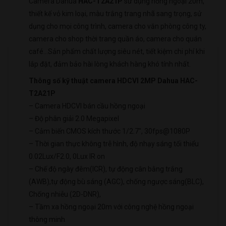
Camera Dahua
HAC-T2A21P
sử dụng hồng ngoại 20m,
thiết kế vỏ kim loại, màu trắng trang nhã sang trọng, sử
dụng cho mọi công trình, camera cho văn phòng công ty,
camera cho shop thời trang quần áo, camera cho quán
café…Sản phẩm chất lượng siêu nét, tiết kiệm chi phí khi
lắp đặt, đảm bảo hài lòng khách hàng khó tính nhất.
Thông số kỹ thuật camera HDCVI 2MP Dahua HAC-
T2A21P
– Camera HDCVI bán cầu hồng ngoại
– Độ phân giải 2.0 Megapixel
– Cảm biến CMOS kích thước 1/2.7″, 30fps@1080P
– Thời gian thực không trễ hình, độ nhạy sáng tối thiểu
0.02Lux/F2.0, 0Lux IR on
– Chế độ ngày đêm(ICR), tự động cân bằng trắng
(AWB),tự động bù sáng (AGC), chống ngược sáng(BLC),
Chống nhiễu (2D-DNR),
– Tầm xa hồng ngoại 20m với công nghệ hồng ngoại
thông minh