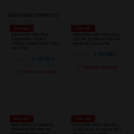
SẢN PHẨM TƯƠNG TỰ
Giảm giá!
Giảm giá!
MÀN HÌNH CẢM ỨNG
MÀN HÌNH MÁY TÍNH DELL
VIEWSONIC TD2423/
E2423H/ 23.8INCH FHD/ VA/
TOUCH/ 24INCH FHD/ 75HZ/
60HZ/ DP/ VGA/ 3YRS
VA/ 3YRS
GIÁ
GIÁ
3.750.000
₫
4.150.000
₫
GIÁ
GIÁ
6.400.000
₫
6.980.000
₫
GỐC
HIỆN
GỐC
HIỆN
THÊM VÀO GIỎ HÀNG
LÀ:
TẠI
THÊM VÀO GIỎ HÀNG
LÀ:
TẠI
4.150.000 ₫.
LÀ:
6.980.000 ₫.
LÀ:
3.750.000
6.400.000 ₫.
Giảm giá!
Giảm giá!
MÀN HÌNH LCD LENOVO
MÀN HÌNH MÁY TÍNH DELL
THINKVISION S24E-20
22 SE2222H/ 21.5INCH FULL
(62AEKAR2WW)/ ĐEN/
HD/ 60HZ/ VA/ 3YRS