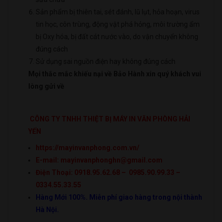
Sản phẩm bị thiên tai, sét đánh, lũ lụt, hỏa hoạn, virus
tin học, côn trùng, động vật phá hỏng, môi trường ẩm
bị Oxy hóa, bị đất cát nước vào, do vận chuyển không
đúng cách
Sử dụng sai nguồn điện hay không đúng cách
Mọi thắc mắc khiếu nại về Bảo Hành xin quý khách vui
lòng gửi về
CÔNG TY TNHH THIỆT BỊ MÁY IN VĂN PHÒNG HẢI
YẾN
https://mayinvanphong.com.vn/
E-mail: mayinvanphonghn@gmail.com
Điện Thoại: 0918.95.62.68 – 0985.90.99.33 –
0334.55.33.55
Hàng Mới 100%. Miễn phí giao hàng trong nội thành
Hà Nội.