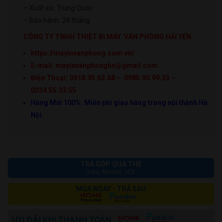
– Xuất xứ: Trung Quốc
– Bảo hành: 24 tháng.
CÔNG TY TNHH THIỆT BỊ MÁY VĂN PHÒNG HẢI YẾN
https://mayinvanphong.com.vn/
E-mail: mayinvanphonghn@gmail.com
Điện Thoại: 0918.95.62.68 – 0985.90.99.33 –
0334.55.33.55
Hàng Mới 100%. Miễn phí giao hàng trong nội thành Hà
Nội.
TRẢ GÓP QUA THẺ
Visa, Master, JCB
MUA NGAY - TRẢ SAU
ƯU ĐÃI KHI THANH TOÁN