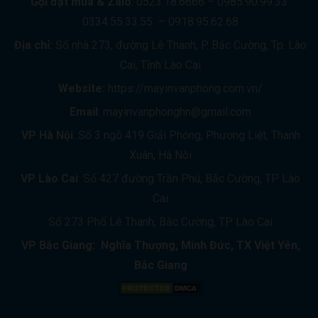
Gọi đặt mua &
Zalo
: 0523.18.6666 – 0985.90.99.33
0334.55.33.55 – 0918.95.62.68
Địa chỉ:
Số nhà 273, đường Lê Thanh, P. Bắc Cường, Tp. Lào
Cai, Tỉnh Lào Cai
Website:
https://mayinvanphong.com.vn/
Email
: mayinvanphonghn@gmail.com
VP Hà Nội
: Số 3 ngõ 419 Giải Phóng, Phương Liệt, Thanh
Xuân, Hà Nôi
VP Lào Cai
: Số 427 đường Trần Phú, Bắc Cường, TP Lào
Cai
Số 273 Phố Lê Thanh, Bắc Cường, TP Lào Cai
VP Bắc Giang: Nghĩa Thượng, Minh Đức, TX Việt Yên,
Bắc Giang