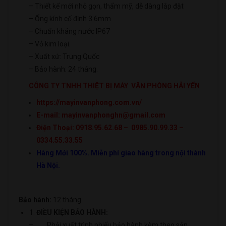
– Thiết kế mới nhỏ gọn, thẩm mỹ, dễ dàng lắp đặt
– Ống kính cố định 3.6mm
– Chuẩn kháng nước IP67
– Vỏ kim loại.
– Xuất xứ: Trung Quốc
– Bảo hành: 24 tháng.
CÔNG TY TNHH THIỆT BỊ MÁY VĂN PHÒNG HẢI YẾN
https://mayinvanphong.com.vn/
E-mail: mayinvanphonghn@gmail.com
Điện Thoại: 0918.95.62.68 – 0985.90.99.33 –
0334.55.33.55
Hàng Mới 100%. Miễn phí giao hàng trong nội thành
Hà Nội.
Bảo hành:
12 tháng
ĐIỀU KIỆN BẢO HÀNH:
– Phải xuất trình phiếu bảo hành kèm theo sản