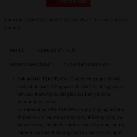
Add to wishlist
Danh mục:
CAMERA Giám Sát WFI, Có dây
,
PC , Laptop, Linh Kiện,
Camera
MÔ TẢ
THÔNG SỐ KĨ THUẬT
HƯỚNG DẪN CÀI ĐẶT
CHÍNH SÁCH BẢO HÀNH
Dahua HAC-T2A21P
, dòng Cooper công nghệ tiên tiến,
có độ phân giải 2.0 Megapixel, thiết kế mới nhỏ gọn, dạng
bán cầu, thẩm mỹ, dễ dàng lắp đặt, bán giá tốt tại
Vuhoangtelecom.vn.
Camera Dahua
HAC-T2A21P
sử dụng hồng ngoại 20m,
thiết kế vỏ kim loại, màu trắng trang nhã sang trọng, sử
dụng cho mọi công trình, camera cho văn phòng công ty,
camera cho shop thời trang quần áo, camera cho quán