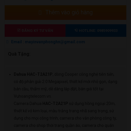
GỐC
HIỆN
Camera
Thêm vào giỏ hàng
LÀ:
TẠI
HDCVI
1.500.000 ₫.
LÀ:
Cooper
1.050.000 ₫.
2MP
ĐĂNG KÝ TƯ VẤN
HOTLINE: 0985909933
Dahua
Email : mayinvanphonghn@gmail.com
DH-
HAC-
Quà Tặng:
T2A21P
số
lượng
Dahua HAC-T2A21P
, dòng Cooper công nghệ tiên tiến,
có độ phân giải 2.0 Megapixel, thiết kế mới nhỏ gọn, dạng
bán cầu, thẩm mỹ, dễ dàng lắp đặt, bán giá tốt tại
Vuhoangtelecom.vn.
Camera Dahua
HAC-T2A21P
sử dụng hồng ngoại 20m,
thiết kế vỏ kim loại, màu trắng trang nhã sang trọng, sử
dụng cho mọi công trình, camera cho văn phòng công ty,
camera cho shop thời trang quần áo, camera cho quán