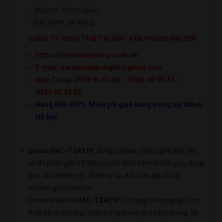
– Xuất xứ: Trung Quốc
– Bảo hành: 24 tháng.
CÔNG TY TNHH THIỆT BỊ MÁY VĂN PHÒNG HẢI YẾN
https://mayinvanphong.com.vn/
E-mail: mayinvanphonghn@gmail.com
Điện Thoại: 0918.95.62.68 – 0985.90.99.33 –
0334.55.33.55
Hàng Mới 100%. Miễn phí giao hàng trong nội thành
Hà Nội.
Dahua HAC-T2A21P
, dòng Cooper công nghệ tiên tiến,
có độ phân giải 2.0 Megapixel, thiết kế mới nhỏ gọn, dạng
bán cầu, thẩm mỹ, dễ dàng lắp đặt, bán giá tốt tại
Vuhoangtelecom.vn.
Camera Dahua
HAC-T2A21P
sử dụng hồng ngoại 20m,
thiết kế vỏ kim loại, màu trắng trang nhã sang trọng, sử