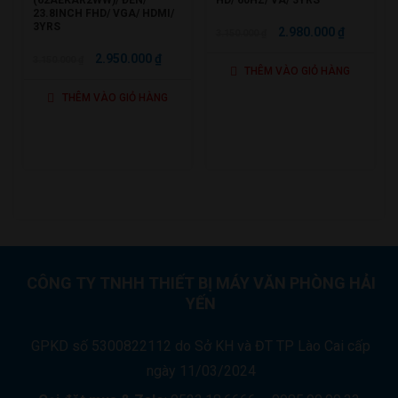
23.8INCH FHD/ VGA/ HDMI/
3YRS
GIÁ
GIÁ
2.980.000
₫
3.150.000
₫
GỐC
HIỆN
GIÁ
GIÁ
2.950.000
₫
3.150.000
₫
THÊM VÀO GIỎ HÀNG
LÀ:
TẠI
GỐC
HIỆN
3.150.000 ₫.
LÀ:
THÊM VÀO GIỎ HÀNG
LÀ:
TẠI
2.980.000
3.150.000 ₫.
LÀ:
2.950.000 ₫.
CÔNG TY TNHH THIẾT BỊ MÁY VĂN PHÒNG HẢI
YẾN
GPKD số 5300822112 do Sở KH và ĐT TP Lào Cai cấp
ngày 11/03/2024