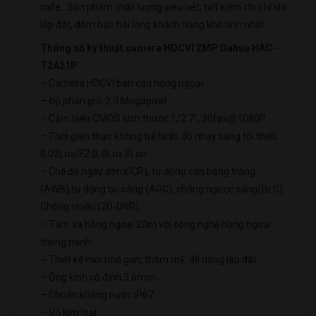
café…Sản phẩm chất lượng siêu nét, tiết kiệm chi phí khi
lắp đặt, đảm bảo hài lòng khách hàng khó tính nhất.
Thông số kỹ thuật camera HDCVI 2MP Dahua HAC-
T2A21P
– Camera HDCVI bán cầu hồng ngoại
– Độ phân giải 2.0 Megapixel
– Cảm biến CMOS kích thước 1/2.7″, 30fps@1080P
– Thời gian thực không trễ hình, độ nhạy sáng tối thiểu
0.02Lux/F2.0, 0Lux IR on
– Chế độ ngày đêm(ICR), tự động cân bằng trắng
(AWB),tự động bù sáng (AGC), chống ngược sáng(BLC),
Chống nhiễu (2D-DNR),
– Tầm xa hồng ngoại 20m với công nghệ hồng ngoại
thông minh
– Thiết kế mới nhỏ gọn, thẩm mỹ, dễ dàng lắp đặt
– Ống kính cố định 3.6mm
– Chuẩn kháng nước IP67
– Vỏ kim loại.