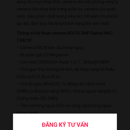
dụng cho mọi công trình, camera cho văn phòng công ty,
camera cho shop thời trang quần áo, camera cho quán
café…Sản phẩm chất lượng siêu nét, tiết kiệm chi phí khi
lắp đặt, đảm bảo hài lòng khách hàng khó tính nhất.
Thông số kỹ thuật camera HDCVI 2MP Dahua HAC-
T2A21P
– Camera HDCVI bán cầu hồng ngoại
– Độ phân giải 2.0 Megapixel
– Cảm biến CMOS kích thước 1/2.7″, 30fps@1080P
– Thời gian thực không trễ hình, độ nhạy sáng tối thiểu
0.02Lux/F2.0, 0Lux IR on
– Chế độ ngày đêm(ICR), tự động cân bằng trắng
(AWB),tự động bù sáng (AGC), chống ngược sáng(BLC),
Chống nhiễu (2D-DNR),
– Tầm xa hồng ngoại 20m với công nghệ hồng ngoại
thông minh
– Thiết kế mới nhỏ gọn, thẩm mỹ, dễ dàng lắp đặt
ĐĂNG KÝ TƯ VẤN
– Ống kính cố định 3.6mm
Sản phẩm vừa được thêm vào giỏ