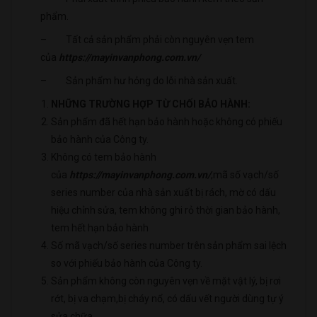
phẩm.
– Tất cả sản phẩm phải còn nguyên vẹn tem
của
https://mayinvanphong.com.vn/
– Sản phẩm hư hỏng do lỗi nhà sản xuất.
NHỮNG TRƯỜNG HỢP TỪ CHỐI BẢO HÀNH:
Sản phẩm đã hết hạn bảo hành hoặc không có phiếu
bảo hành của Công ty.
Không có tem bảo hành
của
https://mayinvanphong.com.vn/
,mã số vạch/số
series number của nhà sản xuất bị rách, mờ có dấu
hiệu chỉnh sửa, tem không ghi rỏ thời gian bảo hành,
tem hết hạn bảo hành
Số mã vạch/số series number trên sản phẩm sai lệch
so với phiếu bảo hành của Công ty.
Sản phẩm không còn nguyên vẹn về mặt vật lý, bị rơi
rớt, bị va chạm,bị cháy nổ, có dấu vết người dùng tự ý
sửa chữa