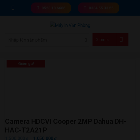
Skip
0523 18 6666
0334 55 33 55
to
content
Giá tốt nhất thị trường
0 items
Giảm giá!
Camera HDCVI Cooper 2MP Dahua DH-
HAC-T2A21P
GIÁ
GIÁ
1.500.000
₫
1.050.000
₫