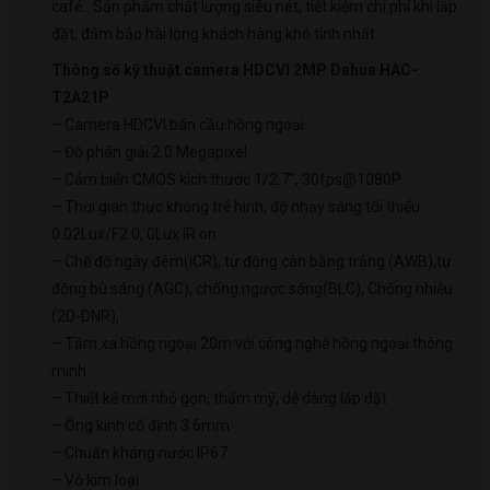
café…Sản phẩm chất lượng siêu nét, tiết kiệm chi phí khi lắp
đặt, đảm bảo hài lòng khách hàng khó tính nhất.
Thông số kỹ thuật camera HDCVI 2MP Dahua HAC-
T2A21P
– Camera HDCVI bán cầu hồng ngoại
– Độ phân giải 2.0 Megapixel
– Cảm biến CMOS kích thước 1/2.7″, 30fps@1080P
– Thời gian thực không trễ hình, độ nhạy sáng tối thiểu
0.02Lux/F2.0, 0Lux IR on
– Chế độ ngày đêm(ICR), tự động cân bằng trắng (AWB),tự
động bù sáng (AGC), chống ngược sáng(BLC), Chống nhiễu
(2D-DNR),
– Tầm xa hồng ngoại 20m với công nghệ hồng ngoại thông
minh
– Thiết kế mới nhỏ gọn, thẩm mỹ, dễ dàng lắp đặt
– Ống kính cố định 3.6mm
– Chuẩn kháng nước IP67
– Vỏ kim loại.