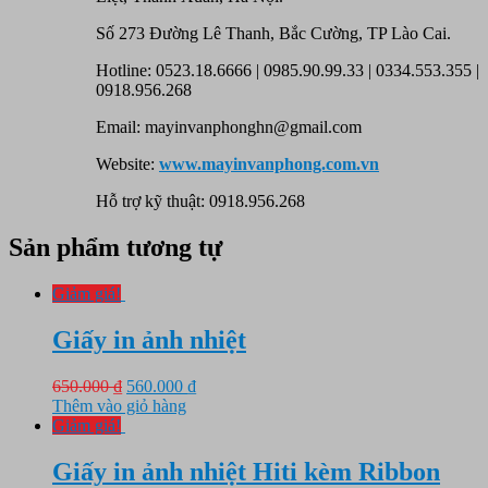
Số 273 Đường Lê Thanh, Bắc Cường, TP Lào Cai.
Hotline: 0523.18.6666 | 0985.90.99.33 | 0334.553.355 |
0918.956.268
Email: mayinvanphonghn@gmail.com
Website:
www.mayinvanphong.com.vn
Hỗ trợ kỹ thuật: 0918.956.268
Sản phẩm tương tự
Giảm giá!
Giấy in ảnh nhiệt
Giá
Giá
650.000
₫
560.000
₫
gốc
hiện
Thêm vào giỏ hàng
là:
tại
Giảm giá!
650.000 ₫.
là:
560.000 ₫.
Giấy in ảnh nhiệt Hiti kèm Ribbon