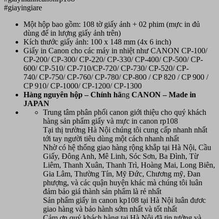
#giayingiare
Một hộp bao gồm: 108 tờ giấy ảnh + 02 phim (mực in đủ
dùng để in lượng giấy ảnh trên)
Kích thước giấy ảnh: 100 x 148 mm (4x 6 inch)
Giấy in Canon cho các máy in nhiệt như CANON CP-100/
CP-200/ CP-300/ CP-220/ CP-330/ CP-400/ CP-500/ CP-
600/ CP-510/ CP-710/CP-720/ CP-730/ CP-520/ CP-
740/ CP-750/ CP-760/ CP-780/ CP-800 / CP 820 / CP 900 /
CP 910/ CP-1000/ CP-1200/ CP-1300
Hàn
g nguyên hộp – Chính hã
ng
CANON
– Made in
JAPAN
Trung tâm phân phối canon giới thiệu cho quý khách
hàng sản phẩm giấy và mực in canon rp108
Tại thị trường Hà Nội chúng tôi cung cấp nhanh nhất
tới tay người tiêu dùng một cách nhanh nhất
Nhờ có hệ thống giao hàng rộng khắp tại Hà Nội, Cầu
Giấy, Đông Anh, Mê Linh, Sóc Sơn, Ba Đình, Từ
Liêm, Thanh Xuân, Thanh Trì, Hoàng Mai, Long Biên,
Gia Lâm, Thường Tín, Mỹ Đức, Chương mỹ, Đan
phượng, và các quận huyện khác mà chúng tôi luân
đảm bảo giá thành sản phẩm là rẻ nhất
Sản phẩm giấy in canon kp108 tại Hà Nội luân đươc
giao hàng và bảo hành sớm nhất và tốt nhất
Cảm ơn quý khách hàng tại Hà Nội đã tin tưởng và