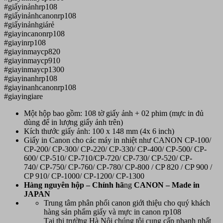
#giấyinảnhrp108
#giấyinảnhcanonrp108
#giấyinảnhgiárẻ
#giayincanonrp108
#giayinrp108
#giayinmaycp820
#giayinmaycp910
#giayinmaycp1300
#giayinanhrp108
#giayinanhcanonrp108
#giayingiare
Một hộp bao gồm: 108 tờ giấy ảnh + 02 phim (mực in đủ
dùng để in lượng giấy ảnh trên)
Kích thước giấy ảnh: 100 x 148 mm (4x 6 inch)
Giấy in Canon cho các máy in nhiệt như CANON CP-100/
CP-200/ CP-300/ CP-220/ CP-330/ CP-400/ CP-500/ CP-
600/ CP-510/ CP-710/CP-720/ CP-730/ CP-520/ CP-
740/ CP-750/ CP-760/ CP-780/ CP-800 / CP 820 / CP 900 /
CP 910/ CP-1000/ CP-1200/ CP-1300
Hàn
g nguyên hộp – Chính hã
ng
CANON
– Made in
JAPAN
Trung tâm phân phối canon giới thiệu cho quý khách
hàng sản phẩm giấy và mực in canon rp108
Tại thị trường Hà Nội chúng tôi cung cấp nhanh nhất