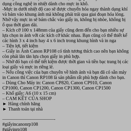
dụng công nghệ in nhiệt dành cho mực in khô.
-Mực in dưới nhiệt độ cao sẽ được chuyển hóa ngay thành dạng khí
và bám vào khung ảnh mà không phải trải qua giai đoạn hóa lỏng.
Nhờ vậy mực in sẽ bám chắc vào giấy in, không bị nhòe, không bị
ố qua thời gian dài.
– Kích cỡ 100 x 148mm của giấy cũng đem đến cho bạn nhiều sự
lựa chọn in ảnh với các kích cỡ khác nhau. Bạn cũng có thể thiết kế
các hình 3 x 4 inch hay 4 x 6 inch trong khung hình và in nga
– Tiện lợi, tiết kiệm
– Giấy in Ảnh Canon RP108 có tính tương thích cao nên bạn không
còn phải lăn tăn lựa chọn giấy in phù hợp.
– Nhờ đó bạn có thể tiết kiệm được thời gian và tiền bạc trang bị các
loại giấy và mực in riêng lẻ.
– Nếu công việc của bạn chuyên về hình ảnh và bạn đã có sẵn máy
in Canon thì Canon RP108 là sản phẩm rất phù hợp dành cho bạn.
– Dùng Cho Máy in: Canon CP820, Canon CP910, Canon
CP1000, Canon CP1200, Canon CP1300, Canon CP1500
– Khổ giấy: A6 (10 x 15 cm)
– CAM KẾT CỦA SHOP
► Hàng chính hãng
► Thanh toán tại nhà
———————————-
#giấyincanonrp108
#giấyinrp108