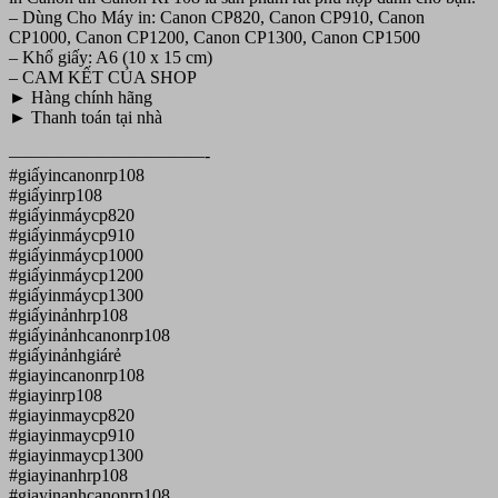
– Dùng Cho Máy in: Canon CP820, Canon CP910, Canon
CP1000, Canon CP1200, Canon CP1300, Canon CP1500
– Khổ giấy: A6 (10 x 15 cm)
– CAM KẾT CỦA SHOP
► Hàng chính hãng
► Thanh toán tại nhà
———————————-
#giấyincanonrp108
#giấyinrp108
#giấyinmáycp820
#giấyinmáycp910
#giấyinmáycp1000
#giấyinmáycp1200
#giấyinmáycp1300
#giấyinảnhrp108
#giấyinảnhcanonrp108
#giấyinảnhgiárẻ
#giayincanonrp108
#giayinrp108
#giayinmaycp820
#giayinmaycp910
#giayinmaycp1300
#giayinanhrp108
#giayinanhcanonrp108