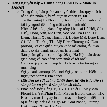
Hàn
g nguyên hộp – Chính hã
ng
CANON
– Made in
JAPAN
Trung tâm phân phối canon giới thiệu cho quý khách
hàng sản phẩm giấy và mực in canon rp108
Tại thị trường Hà Nội chúng tôi cung cấp nhanh nhất
tới tay người tiêu dùng một cách nhanh nhất
Nhờ có hệ thống giao hàng rộng khắp tại Hà Nội, Cầu
Giấy, Đông Anh, Mê Linh, Sóc Sơn, Ba Đình, Từ
Liêm, Thanh Xuân, Thanh Trì, Hoàng Mai, Long Biên,
Gia Lâm, Thường Tín, Mỹ Đức, Chương mỹ, Đan
phượng, và các quận huyện khác mà chúng tôi luân
đảm bảo giá thành sản phẩm là rẻ nhất
Sản phẩm giấy in canon kp108 tại Hà Nội luân đươc
giao hàng và bảo hành sớm nhất và tốt nhất
Cảm ơn quý khách hàng tại Hà Nội đã tin tưởng và
mua hàng
#giayinanhcanonrp108hanoi #giayincanonrp108hanoi
#giayincanonrp108taihanoi
Hãy liên hệ với chúng tôi để được tư vấn trực tiếp về
sản phẩm
và giá cả sản phẩm tốt nhất.
Phân phối bởi: Công Ty TNHH Thiết Bị Máy Văn
Phòng Hải Yến𝐏𝐡𝐚̂𝐧 𝐏𝐡𝐨̂́𝐢: Máy in Epson, Canon, HP,
Brother, mực in, giấy in ảnh, máy in chuyển nhiệt, thiết
bị in ấn.Địa chỉ: Số 3 Ngõ 419 Giải Phóng, Phương
Liệt, Thanh Xuân, Hà Nội.