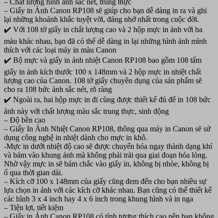
– Chất lượng hình ảnh sắc nét, trung thực
– Giấy in Ảnh Canon RP108 sẽ giúp cho bạn dễ dàng in ra và ghi
lại những khoảnh khắc tuyệt vời, đáng nhớ nhất trong cuộc đời.
✔️ Với 108 tờ giấy in chất lượng cao và 2 hộp mực in ảnh với ba
màu khác nhau, bạn đã có thể dễ dàng in lại những hình ảnh mình
thích với các loại máy in màu Canon
✔️ Bộ mực và giấy in ảnh nhiệt Canon RP108 bao gồm 108 tấm
giấy in ảnh kích thước 100 x 148mm và 2 hộp mực in nhiệt chất
lượng cao của Canon. 108 tờ giấy chuyên dụng của sản phẩm sẽ
cho ra 108 bức ảnh sắc nét, rõ ràng
✔️ Ngoài ra, hai hộp mực in đi cùng được thiết kế đủ để in 108 bức
ảnh này với chất lượng màu sắc trung thực, sinh động
– Độ bền cao
– Giấy In Ảnh Nhiệt Canon RP108, thông qua máy in Canon sẽ sử
dụng công nghệ in nhiệt dành cho mực in khô.
-Mực in dưới nhiệt độ cao sẽ được chuyển hóa ngay thành dạng khí
và bám vào khung ảnh mà không phải trải qua giai đoạn hóa lỏng.
Nhờ vậy mực in sẽ bám chắc vào giấy in, không bị nhòe, không bị
ố qua thời gian dài.
– Kích cỡ 100 x 148mm của giấy cũng đem đến cho bạn nhiều sự
lựa chọn in ảnh với các kích cỡ khác nhau. Bạn cũng có thể thiết kế
các hình 3 x 4 inch hay 4 x 6 inch trong khung hình và in nga
– Tiện lợi, tiết kiệm
– Giấy in Ảnh Canon RP108 có tính tương thích cao nên bạn không