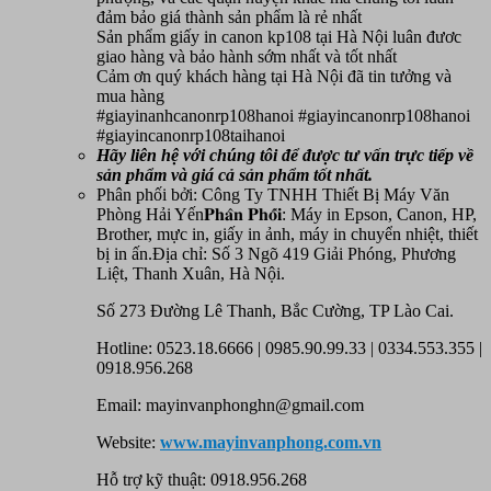
đảm bảo giá thành sản phẩm là rẻ nhất
Sản phẩm giấy in canon kp108 tại Hà Nội luân đươc
giao hàng và bảo hành sớm nhất và tốt nhất
Cảm ơn quý khách hàng tại Hà Nội đã tin tưởng và
mua hàng
#giayinanhcanonrp108hanoi #giayincanonrp108hanoi
#giayincanonrp108taihanoi
Hãy liên hệ với chúng tôi để được tư vấn trực tiếp về
sản phẩm
và giá cả sản phẩm tốt nhất.
Phân phối bởi: Công Ty TNHH Thiết Bị Máy Văn
Phòng Hải Yến𝐏𝐡𝐚̂𝐧 𝐏𝐡𝐨̂́𝐢: Máy in Epson, Canon, HP,
Brother, mực in, giấy in ảnh, máy in chuyển nhiệt, thiết
bị in ấn.Địa chỉ: Số 3 Ngõ 419 Giải Phóng, Phương
Liệt, Thanh Xuân, Hà Nội.
Số 273 Đường Lê Thanh, Bắc Cường, TP Lào Cai.
Hotline: 0523.18.6666 | 0985.90.99.33 | 0334.553.355 |
0918.956.268
Email: mayinvanphonghn@gmail.com
Website:
www.mayinvanphong.com.vn
Hỗ trợ kỹ thuật: 0918.956.268