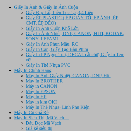
Giấy In Ảnh & Giấy In Ảnh Cuộn
Giấy Đục Lỗ, Liên Tục 1,2,3,4 Liên
Giấy ÉP PLASTIC ( ÉP GIẤY TỜ, ÉP ẢNH, ÉP
CMT, ÉP DẺO)
Giấy In Ảnh Cuộn Khổ Lớn
Giấy In Ảnh Nhiêt, DNP, CANON, HITI, KODAK,
SONY, LEFAMI…
Giấy In Anh Phun Mầu, RC
Giấy In Can, Giấy Tạo Bản Phim
Giấy In PP Ngọc Trai, DECAL cắt chữ, Giấy In Tem
vỡ
Giấy In Thẻ Nhựa PVC
Máy In Chính Hãng
Máy In Ảnh Giấy Nhiệt, CANON, DNP, Hiti
Máy In BROTHER
Máy in CANON
Máy In EPSON
Máy In HP
Máy in kim OKI
Máy In Thẻ Nhựa- Linh Phụ Kiện
Máy In Cũ Giá Rẻ
Máy In Siêu Thị, Mã Vạch…
Đầu Đọc Mã Vạch
Giá kệ siêu thị