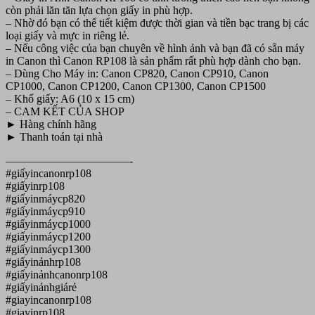
còn phải lăn tăn lựa chọn giấy in phù hợp.
– Nhờ đó bạn có thể tiết kiệm được thời gian và tiền bạc trang bị các
loại giấy và mực in riêng lẻ.
– Nếu công việc của bạn chuyên về hình ảnh và bạn đã có sẵn máy
in Canon thì Canon RP108 là sản phẩm rất phù hợp dành cho bạn.
– Dùng Cho Máy in: Canon CP820, Canon CP910, Canon
CP1000, Canon CP1200, Canon CP1300, Canon CP1500
– Khổ giấy: A6 (10 x 15 cm)
– CAM KẾT CỦA SHOP
► Hàng chính hãng
► Thanh toán tại nhà
———————————-
#giấyincanonrp108
#giấyinrp108
#giấyinmáycp820
#giấyinmáycp910
#giấyinmáycp1000
#giấyinmáycp1200
#giấyinmáycp1300
#giấyinảnhrp108
#giấyinảnhcanonrp108
#giấyinảnhgiárẻ
#giayincanonrp108
#giayinrp108