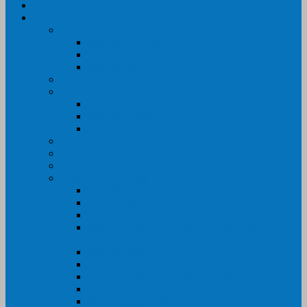
Trang Chủ
Sản Phẩm
Máy In Canon
Máy In Đa Năng
Máy In Đơn Năng
Máy In Màu
Máy In EPSON
Máy In HP
Máy In Màu
Máy In đa năng
Máy In Đơn Năng
Máy In BROTHER
Máy SCANER- CANON- HP- EPSON …
MỰC IN CHÍNH HÃNG
Thiết Bị Văn Phòng- VPP
Tư điển điện từ – Tân tư điển – Kim từ điển
Máy ép plastic – Giấy ép plastic
Máy cán màng nguội – Máy cán màng nhiệt
Máy cắt chữ Decal – Bàn cắt giấy- Giấy Decal
PVC
Bàn dập ghim
Máy hàn miệng túi
Điện thoại để bàn – Điện thoại kéo dài
Máy chiếu- Màn chiếu
Máy đóng gáy xoắn- Lò xo xoắn