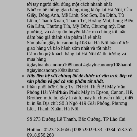
tới tay người tiêu dùng một cách nhanh nhất
Nhờ có hệ thống giao hàng rộng khắp tại Hà Nội, Cầu
Giấy, Đông Anh, Mê Linh, Sóc Sơn, Ba Đình, Từ
Liêm, Thanh Xuân, Thanh Trì, Hoàng Mai, Long Biên,
Gia Lâm, Thường Tín, Mỹ Đức, Chương mỹ, Đan
phượng, và các quận huyện khác mà chúng tôi luân
đảm bảo giá thành sản phẩm là rẻ nhất
Sản phẩm giấy in canon kp108 tại Hà Nội luân đươc
giao hàng và bảo hành sớm nhất và tốt nhất
Cảm ơn quý khách hàng tại Hà Nội đã tin tưởng và
mua hàng
#giayinanhcanonrp108hanoi #giayincanonrp108hanoi
#giayincanonrp108taihanoi
Hãy liên hệ với chúng tôi để được tư vấn trực tiếp về
sản phẩm
và giá cả sản phẩm tốt nhất.
Phân phối bởi: Công Ty TNHH Thiết Bị Máy Văn
Phòng Hải Yến𝐏𝐡𝐚̂𝐧 𝐏𝐡𝐨̂́𝐢: Máy in Epson, Canon, HP,
Brother, mực in, giấy in ảnh, máy in chuyển nhiệt, thiết
bị in ấn.Địa chỉ: Số 3 Ngõ 419 Giải Phóng, Phương
Liệt, Thanh Xuân, Hà Nội.
Số 273 Đường Lê Thanh, Bắc Cường, TP Lào Cai.
Hotline: 0523.18.6666 | 0985.90.99.33 | 0334.553.355 |
0918.956.268