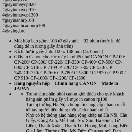
#giayinmaycp820
#giayinmaycp910
#giayinmaycp1300
#giayinanhrp108
#giayinanhcanonrp108
#giayingiare
Một hộp bao gồm: 108 tờ giấy ảnh + 02 phim (mực in đủ
dùng để in lượng giấy ảnh trên)
Kích thước giấy ảnh: 100 x 148 mm (4x 6 inch)
Giấy in Canon cho các máy in nhiệt như CANON CP-100/
CP-200/ CP-300/ CP-220/ CP-330/ CP-400/ CP-500/ CP-
600/ CP-510/ CP-710/CP-720/ CP-730/ CP-520/ CP-
740/ CP-750/ CP-760/ CP-780/ CP-800 / CP 820 / CP 900 /
CP 910/ CP-1000/ CP-1200/ CP-1300
Hàn
g nguyên hộp – Chính hã
ng
CANON
– Made in
JAPAN
Trung tâm phân phối canon giới thiệu cho quý khách
hàng sản phẩm giấy và mực in canon rp108
Tại thị trường Hà Nội chúng tôi cung cấp nhanh nhất
tới tay người tiêu dùng một cách nhanh nhất
Nhờ có hệ thống giao hàng rộng khắp tại Hà Nội, Cầu
Giấy, Đông Anh, Mê Linh, Sóc Sơn, Ba Đình, Từ
Liêm, Thanh Xuân, Thanh Trì, Hoàng Mai, Long Biên,
Gia Lâm, Thường Tín, Mỹ Đức, Chương mỹ, Đan