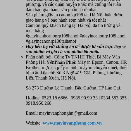
phượng, và các quận huyện khác mà chúng tôi luân
đảm bảo giá thành sản phẩm là rẻ nhất
Sản phẩm giấy in canon kp108 tại Hà Nội luân đươc
giao hàng và bảo hành sớm nhất và tốt nhất
Cảm ơn quý khách hàng tại Hà Nội đã tin tưởng và
mua hàng
#giayinanhcanonrp108hanoi #giayincanonrp108hanoi
#giayincanonrp108taihanoi
Hãy liên hệ với chúng tôi để được tư vấn trực tiếp về
sản phẩm
và giá cả sản phẩm tốt nhất.
Phân phối bởi: Công Ty TNHH Thiết Bị Máy Văn
Phòng Hải Yến𝐏𝐡𝐚̂𝐧 𝐏𝐡𝐨̂́𝐢: Máy in Epson, Canon, HP,
Brother, mực in, giấy in ảnh, máy in chuyển nhiệt, thiết
bị in ấn.Địa chỉ: Số 3 Ngõ 419 Giải Phóng, Phương
Liệt, Thanh Xuân, Hà Nội.
Số 273 Đường Lê Thanh, Bắc Cường, TP Lào Cai.
Hotline: 0523.18.6666 | 0985.90.99.33 | 0334.553.355 |
0918.956.268
Email: mayinvanphonghn@gmail.com
Website:
www.mayinvanphong.com.vn