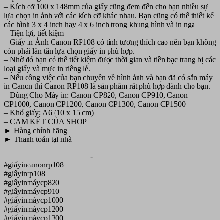
– Kích cỡ 100 x 148mm của giấy cũng đem đến cho bạn nhiều sự
lựa chọn in ảnh với các kích cỡ khác nhau. Bạn cũng có thể thiết kế
các hình 3 x 4 inch hay 4 x 6 inch trong khung hình và in nga
– Tiện lợi, tiết kiệm
– Giấy in Ảnh Canon RP108 có tính tương thích cao nên bạn không
còn phải lăn tăn lựa chọn giấy in phù hợp.
– Nhờ đó bạn có thể tiết kiệm được thời gian và tiền bạc trang bị các
loại giấy và mực in riêng lẻ.
– Nếu công việc của bạn chuyên về hình ảnh và bạn đã có sẵn máy
in Canon thì Canon RP108 là sản phẩm rất phù hợp dành cho bạn.
– Dùng Cho Máy in: Canon CP820, Canon CP910, Canon
CP1000, Canon CP1200, Canon CP1300, Canon CP1500
– Khổ giấy: A6 (10 x 15 cm)
– CAM KẾT CỦA SHOP
► Hàng chính hãng
► Thanh toán tại nhà
———————————-
#giấyincanonrp108
#giấyinrp108
#giấyinmáycp820
#giấyinmáycp910
#giấyinmáycp1000
#giấyinmáycp1200
#giấyinmáycp1300