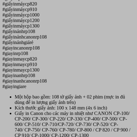
#giấyinmáycp820
#giấyinmáycp910
#giấyinmáycp1000
#giấyinmáycp1200
#giấyinmáycp1300
#giấyinảnhrp108
#giấyinảnhcanonrp108
#giấyinảnhgiárẻ
#giayincanonrp108
#giayinrp108
#giayinmaycp820
#giayinmaycp910
#giayinmaycp1300
#giayinanhrp108
#giayinanhcanonrp108
#giayingiare
Một hộp bao gồm: 108 tờ giấy ảnh + 02 phim (mực in đủ
dùng để in lượng giấy ảnh trên)
Kích thước giấy ảnh: 100 x 148 mm (4x 6 inch)
Giấy in Canon cho các máy in nhiệt như CANON CP-100/
CP-200/ CP-300/ CP-220/ CP-330/ CP-400/ CP-500/ CP-
600/ CP-510/ CP-710/CP-720/ CP-730/ CP-520/ CP-
740/ CP-750/ CP-760/ CP-780/ CP-800 / CP 820 / CP 900 /
CP 910/ CP-1000/ CP-1200/ CP-1300