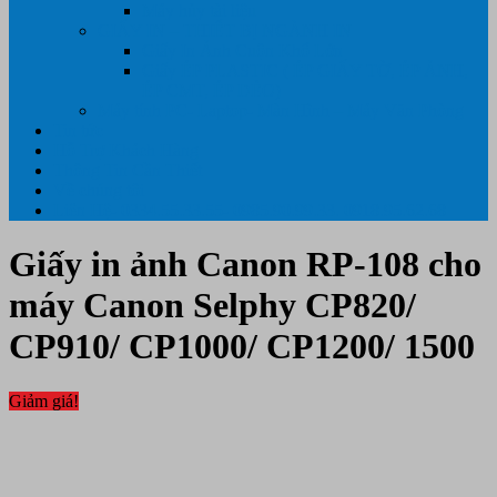
Máy hủy tài liệu
GIẤY IN – THIẾT BỊ NGÀNH IN
Giấy In Ảnh Cuộn Khổ Lớn
Giấy ÉP PLASTIC ( ÉP GIẤY TỜ, ÉP ẢNH,
ÉP CMT, ÉP DẺO)
Máy tính PC- Laptop- Màn Hình – Máy Văn Phòng
Tin tức
Hỗ Trợ Khách Hàng
Thông Tin Cần Thiết
Về chúng tôi
Liên Hệ- 0334.55.33.55- 0985.90.99.33. 0918.95.62.68
Giấy in ảnh Canon RP-108 cho
máy Canon Selphy CP820/
CP910/ CP1000/ CP1200/ 1500
Giảm giá!