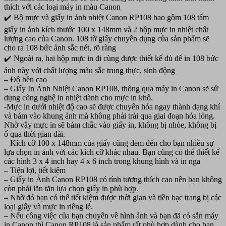
thích với các loại máy in màu Canon
✔️ Bộ mực và giấy in ảnh nhiệt Canon RP108 bao gồm 108 tấm
giấy in ảnh kích thước 100 x 148mm và 2 hộp mực in nhiệt chất
lượng cao của Canon. 108 tờ giấy chuyên dụng của sản phẩm sẽ
cho ra 108 bức ảnh sắc nét, rõ ràng
✔️ Ngoài ra, hai hộp mực in đi cùng được thiết kế đủ để in 108 bức
ảnh này với chất lượng màu sắc trung thực, sinh động
– Độ bền cao
– Giấy In Ảnh Nhiệt Canon RP108, thông qua máy in Canon sẽ sử
dụng công nghệ in nhiệt dành cho mực in khô.
-Mực in dưới nhiệt độ cao sẽ được chuyển hóa ngay thành dạng khí
và bám vào khung ảnh mà không phải trải qua giai đoạn hóa lỏng.
Nhờ vậy mực in sẽ bám chắc vào giấy in, không bị nhòe, không bị
ố qua thời gian dài.
– Kích cỡ 100 x 148mm của giấy cũng đem đến cho bạn nhiều sự
lựa chọn in ảnh với các kích cỡ khác nhau. Bạn cũng có thể thiết kế
các hình 3 x 4 inch hay 4 x 6 inch trong khung hình và in nga
– Tiện lợi, tiết kiệm
– Giấy in Ảnh Canon RP108 có tính tương thích cao nên bạn không
còn phải lăn tăn lựa chọn giấy in phù hợp.
– Nhờ đó bạn có thể tiết kiệm được thời gian và tiền bạc trang bị các
loại giấy và mực in riêng lẻ.
– Nếu công việc của bạn chuyên về hình ảnh và bạn đã có sẵn máy
in Canon thì Canon RP108 là sản phẩm rất phù hợp dành cho bạn.