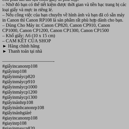
– Nhờ đó bạn có thể tiết kiệm được thời gian và tiền bạc trang bị các
loại giấy và mực in riêng lẻ.
– Nếu công việc của bạn chuyên về hình ảnh và bạn đã có sẵn máy
in Canon thì Canon RP108 là sản phẩm rất phù hợp dành cho bạn.
– Dùng Cho Máy in: Canon CP820, Canon CP910, Canon
CP1000, Canon CP1200, Canon CP1300, Canon CP1500
– Khổ giấy: A6 (10 x 15 cm)
– CAM KẾT CỦA SHOP
► Hàng chính hãng
► Thanh toán tại nhà
———————————-
#giấyincanonrp108
#giấyinrp108
#giấyinmáycp820
#giấyinmáycp910
#giấyinmáycp1000
#giấyinmáycp1200
#giấyinmáycp1300
#giấyinảnhrp108
#giấyinảnhcanonrp108
#giấyinảnhgiárẻ
#giayincanonrp108
#giayinrp108
#giayinmaycp820