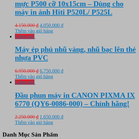
mực P500 cỡ 10x15cm – Dùng cho
máy in ảnh Hiti P520L/ P525L
Giá
Giá
4.150.000
₫
4.050.000
₫
gốc
hiện
Thêm vào giỏ hàng
là:
tại
Giảm giá!
4.150.000 ₫.
là:
4.050.000 ₫.
Máy ép phủ nhũ vàng, nhũ bạc lên thẻ
nhựa PVC
Giá
Giá
6.950.000
₫
6.750.000
₫
gốc
hiện
Thêm vào giỏ hàng
là:
tại
Giảm giá!
6.950.000 ₫.
là:
6.750.000 ₫.
Đầu phun máy in CANON PIXMA IX
6770 (QY6-0086-000) – Chính hãng!
Giá
Giá
2.250.000
₫
1.650.000
₫
gốc
hiện
Thêm vào giỏ hàng
là:
tại
2.250.000 ₫.
là:
Danh Mục Sản Phẩm
1.650.000 ₫.