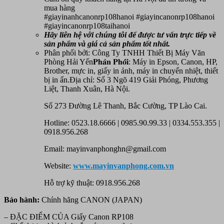
mua hàng
#giayinanhcanonrp108hanoi #giayincanonrp108hanoi
#giayincanonrp108taihanoi
Hãy liên hệ với chúng tôi để được tư vấn trực tiếp về
sản phẩm
và giá cả sản phẩm tốt nhất.
Phân phối bởi: Công Ty TNHH Thiết Bị Máy Văn
Phòng Hải Yến𝐏𝐡𝐚̂𝐧 𝐏𝐡𝐨̂́𝐢: Máy in Epson, Canon, HP,
Brother, mực in, giấy in ảnh, máy in chuyển nhiệt, thiết
bị in ấn.Địa chỉ: Số 3 Ngõ 419 Giải Phóng, Phương
Liệt, Thanh Xuân, Hà Nội.
Số 273 Đường Lê Thanh, Bắc Cường, TP Lào Cai.
Hotline: 0523.18.6666 | 0985.90.99.33 | 0334.553.355 |
0918.956.268
Email: mayinvanphonghn@gmail.com
Website:
www.mayinvanphong.com.vn
Hỗ trợ kỹ thuật: 0918.956.268
Bảo hành:
Chính hãng CANON (JAPAN)
– ĐẶC ĐIỂM CỦA Giấy Canon RP108