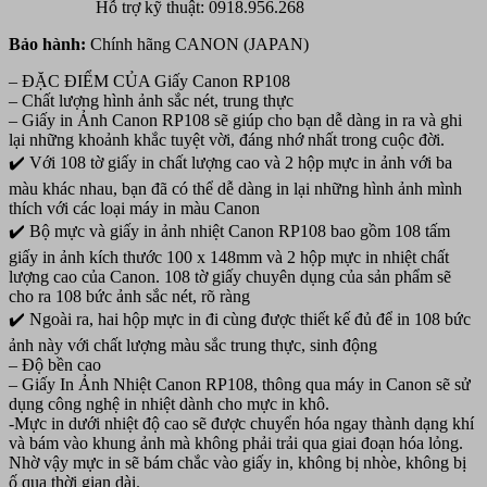
Hỗ trợ kỹ thuật: 0918.956.268
Bảo hành:
Chính hãng CANON (JAPAN)
– ĐẶC ĐIỂM CỦA Giấy Canon RP108
– Chất lượng hình ảnh sắc nét, trung thực
– Giấy in Ảnh Canon RP108 sẽ giúp cho bạn dễ dàng in ra và ghi
lại những khoảnh khắc tuyệt vời, đáng nhớ nhất trong cuộc đời.
✔️ Với 108 tờ giấy in chất lượng cao và 2 hộp mực in ảnh với ba
màu khác nhau, bạn đã có thể dễ dàng in lại những hình ảnh mình
thích với các loại máy in màu Canon
✔️ Bộ mực và giấy in ảnh nhiệt Canon RP108 bao gồm 108 tấm
giấy in ảnh kích thước 100 x 148mm và 2 hộp mực in nhiệt chất
lượng cao của Canon. 108 tờ giấy chuyên dụng của sản phẩm sẽ
cho ra 108 bức ảnh sắc nét, rõ ràng
✔️ Ngoài ra, hai hộp mực in đi cùng được thiết kế đủ để in 108 bức
ảnh này với chất lượng màu sắc trung thực, sinh động
– Độ bền cao
– Giấy In Ảnh Nhiệt Canon RP108, thông qua máy in Canon sẽ sử
dụng công nghệ in nhiệt dành cho mực in khô.
-Mực in dưới nhiệt độ cao sẽ được chuyển hóa ngay thành dạng khí
và bám vào khung ảnh mà không phải trải qua giai đoạn hóa lỏng.
Nhờ vậy mực in sẽ bám chắc vào giấy in, không bị nhòe, không bị
ố qua thời gian dài.