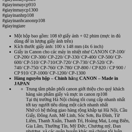
#giayinmaycp910
#giayinmaycp1300
#giayinanhrp108
#giayinanhcanonrp108
#giayingiare
Một hộp bao gồm: 108 tờ giấy ảnh + 02 phim (mực in đủ
dùng để in lượng giấy ảnh trên)
Kích thước giấy ảnh: 100 x 148 mm (4x 6 inch)
Giấy in Canon cho các máy in nhiệt như CANON CP-100/
CP-200/ CP-300/ CP-220/ CP-330/ CP-400/ CP-500/ CP-
600/ CP-510/ CP-710/CP-720/ CP-730/ CP-520/ CP-
740/ CP-750/ CP-760/ CP-780/ CP-800 / CP 820 / CP 900 /
CP 910/ CP-1000/ CP-1200/ CP-1300
Hàn
g nguyên hộp – Chính hã
ng
CANON
– Made in
JAPAN
Trung tâm phân phối canon giới thiệu cho quý khách
hàng sản phẩm giấy và mực in canon rp108
Tại thị trường Hà Nội chúng tôi cung cấp nhanh nhất
tới tay người tiêu dùng một cách nhanh nhất
Nhờ có hệ thống giao hàng rộng khắp tại Hà Nội, Cầu
Giấy, Đông Anh, Mê Linh, Sóc Sơn, Ba Đình, Từ
Liêm, Thanh Xuân, Thanh Trì, Hoàng Mai, Long Biên,
Gia Lâm, Thường Tín, Mỹ Đức, Chương mỹ, Đan
phượng, và các quận huyện khác mà chúng tôi luân