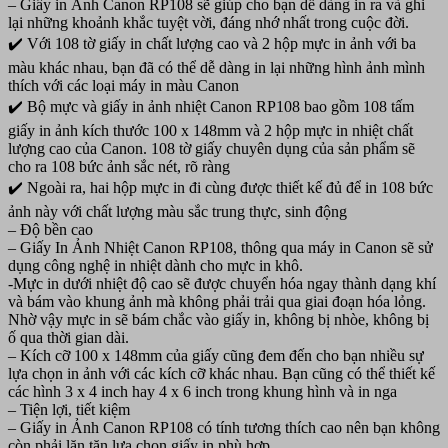
– Giấy in Ảnh Canon RP108 sẽ giúp cho bạn dễ dàng in ra và ghi
CP1200/
lại những khoảnh khắc tuyệt vời, đáng nhớ nhất trong cuộc đời.
1500
✔️ Với 108 tờ giấy in chất lượng cao và 2 hộp mực in ảnh với ba
số
lượng
màu khác nhau, bạn đã có thể dễ dàng in lại những hình ảnh mình
thích với các loại máy in màu Canon
✔️ Bộ mực và giấy in ảnh nhiệt Canon RP108 bao gồm 108 tấm
giấy in ảnh kích thước 100 x 148mm và 2 hộp mực in nhiệt chất
lượng cao của Canon. 108 tờ giấy chuyên dụng của sản phẩm sẽ
cho ra 108 bức ảnh sắc nét, rõ ràng
✔️ Ngoài ra, hai hộp mực in đi cùng được thiết kế đủ để in 108 bức
ảnh này với chất lượng màu sắc trung thực, sinh động
– Độ bền cao
– Giấy In Ảnh Nhiệt Canon RP108, thông qua máy in Canon sẽ sử
dụng công nghệ in nhiệt dành cho mực in khô.
-Mực in dưới nhiệt độ cao sẽ được chuyển hóa ngay thành dạng khí
và bám vào khung ảnh mà không phải trải qua giai đoạn hóa lỏng.
Nhờ vậy mực in sẽ bám chắc vào giấy in, không bị nhòe, không bị
ố qua thời gian dài.
– Kích cỡ 100 x 148mm của giấy cũng đem đến cho bạn nhiều sự
lựa chọn in ảnh với các kích cỡ khác nhau. Bạn cũng có thể thiết kế
các hình 3 x 4 inch hay 4 x 6 inch trong khung hình và in nga
– Tiện lợi, tiết kiệm
– Giấy in Ảnh Canon RP108 có tính tương thích cao nên bạn không
còn phải lăn tăn lựa chọn giấy in phù hợp.