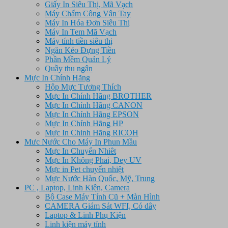
Giấy In Siêu Thị, Mã Vạch
Máy Chấm Công Vân Tay
Máy In Hóa Đơn Siêu Thị
Máy In Tem Mã Vạch
Máy tính tiền siêu thị
Ngăn Kéo Đựng Tiền
Phần Mềm Quản Lý
Quầy thu ngân
Mực In Chính Hãng
Hộp Mực Tương Thích
Mực In Chính Hãng BROTHER
Mực In Chính Hãng CANON
Mực In Chính Hãng EPSON
Mực In Chính Hãng HP
Mực In Chinh Hãng RICOH
Mưc Nước Cho Máy In Phun Mầu
Mực In Chuyển Nhiêt
Mực In Không Phai, Dey UV
Mực in Pet chuyển nhiệt
Mực Nước Hàn Quốc, Mỹ, Trung
PC , Laptop, Linh Kiện, Camera
Bộ Case Máy Tính Cũ + Màn Hình
CAMERA Giám Sát WFI, Có dây
Laptop & Linh Phụ Kiện
Linh kiện máy tính