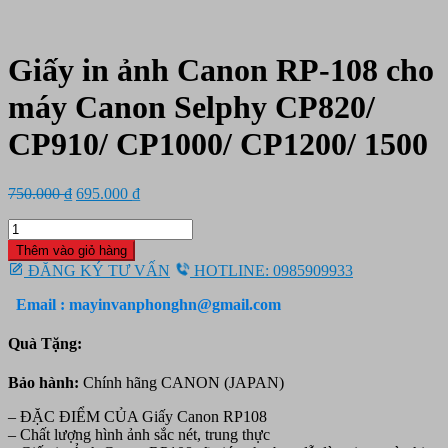
Giấy in ảnh Canon RP-108 cho
máy Canon Selphy CP820/
CP910/ CP1000/ CP1200/ 1500
Giá
Giá
750.000
₫
695.000
₫
gốc
hiện
Giấy
là:
tại
in
750.000 ₫.
là:
Thêm vào giỏ hàng
ảnh
695.000 ₫.
ĐĂNG KÝ TƯ VẤN
HOTLINE: 0985909933
Canon
RP-
Email : mayinvanphonghn@gmail.com
108
cho
Quà Tặng:
máy
Canon
Bảo hành:
Chính hãng CANON (JAPAN)
Selphy
CP820/
– ĐẶC ĐIỂM CỦA Giấy Canon RP108
CP910/
– Chất lượng hình ảnh sắc nét, trung thực
CP1000/