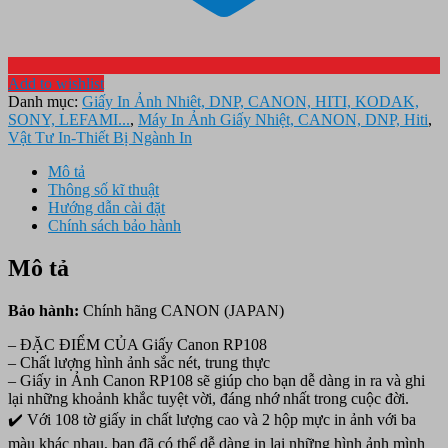
Add to wishlist
Danh mục:
Giấy In Ảnh Nhiêt, DNP, CANON, HITI, KODAK,
SONY, LEFAMI...
,
Máy In Ảnh Giấy Nhiệt, CANON, DNP, Hiti
,
Vật Tư In-Thiết Bị Ngành In
Mô tả
Thông số kĩ thuật
Hướng dẫn cài đặt
Chính sách bảo hành
Mô tả
Bảo hành:
Chính hãng CANON (JAPAN)
– ĐẶC ĐIỂM CỦA Giấy Canon RP108
– Chất lượng hình ảnh sắc nét, trung thực
– Giấy in Ảnh Canon RP108 sẽ giúp cho bạn dễ dàng in ra và ghi
lại những khoảnh khắc tuyệt vời, đáng nhớ nhất trong cuộc đời.
✔️ Với 108 tờ giấy in chất lượng cao và 2 hộp mực in ảnh với ba
màu khác nhau, bạn đã có thể dễ dàng in lại những hình ảnh mình