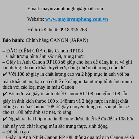
Email: mayinvanphonghn@gmail.com
Website:
www.mayinvanphong.com.vn
Hỗ trợ kỹ thuật: 0918.956.268
Bảo hành:
Chính hãng CANON (JAPAN)
– ĐẶC ĐIỂM CỦA Giấy Canon RP108
– Chất lượng hình ảnh sắc nét, trung thực
– Giấy in Ảnh Canon RP108 sẽ giúp cho bạn dễ dàng in ra và ghi
lại những khoảnh khắc tuyệt vời, đáng nhớ nhất trong cuộc đời.
✔️ Với 108 tờ giấy in chất lượng cao và 2 hộp mực in ảnh với ba
màu khác nhau, bạn đã có thể dễ dàng in lại những hình ảnh mình
thích với các loại máy in màu Canon
✔️ Bộ mực và giấy in ảnh nhiệt Canon RP108 bao gồm 108 tấm
giấy in ảnh kích thước 100 x 148mm và 2 hộp mực in nhiệt chất
lượng cao của Canon. 108 tờ giấy chuyên dụng của sản phẩm sẽ
cho ra 108 bức ảnh sắc nét, rõ ràng
✔️ Ngoài ra, hai hộp mực in đi cùng được thiết kế đủ để in 108 bức
ảnh này với chất lượng màu sắc trung thực, sinh động
– Độ bền cao
– Giấy In Ảnh Nhiệt Canon RP108, thông qua máy in Canon sẽ sử